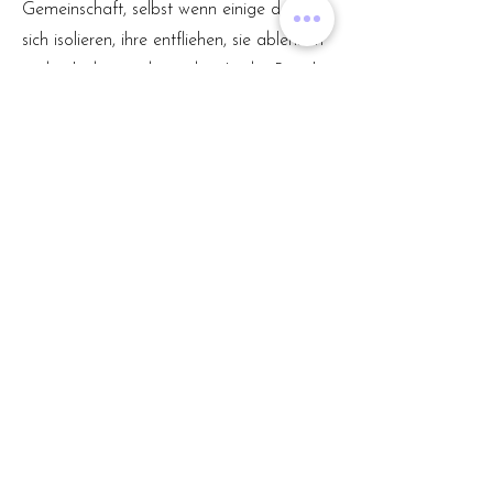
Gemeinschaft, selbst wenn einige davon
sich isolieren, ihre entfliehen, sie ablehnen
und sich davon abwenden. In der Regel
jedoch stehen wir immer miteinander in
Verbindung und
unser Handeln
beeinflusst das Leben anderer Menschen
.
Entsprechend fokussiert systemische
Beratung nicht auf isoliertes Verhalten,
sondern wirft einen Blick auf den
Zusammenhang innerhalb des gesamten
Systems
, in dem eine Person lebt und
arbeitet.
Denn unser Verhalten hat
Konsequenzen – für uns selbst, aber auch
für andere.