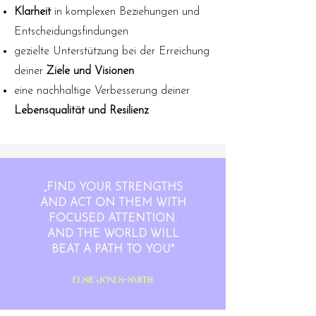
Klarheit
in komplexen Beziehungen und
Entscheidungsfindungen
gezielte Unterstützung bei der Erreichung
deiner
Ziele und Visionen
eine nachhaltige Verbesserung deiner
Lebensqualität und Resilienz
„FIND YOUR STRENGTHS
AND ACT ON THEM WITH
FOCUSED ATTENTION.
AND THE WORLD WILL
BEAT A PATH TO YOU"
Elsie Jones-Smith