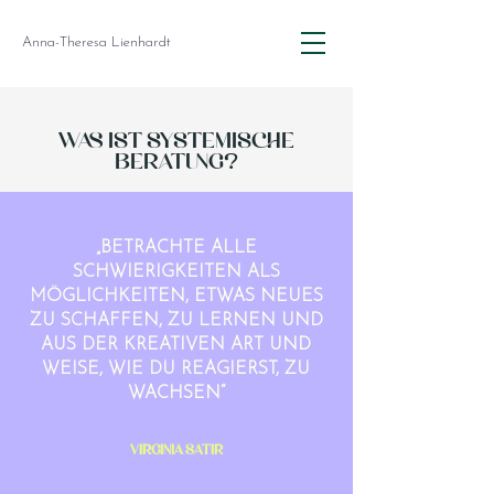
Anna-Theresa Lienhardt
WAS IST SYSTEMISCHE
BERATUNG?
„BETRACHTE ALLE
SCHWIERIGKEITEN ALS
MÖGLICHKEITEN, ETWAS NEUES
ZU SCHAFFEN, ZU LERNEN UND
AUS DER KREATIVEN ART UND
WEISE, WIE DU REAGIERST, ZU
WACHSEN“
Virginia Satir